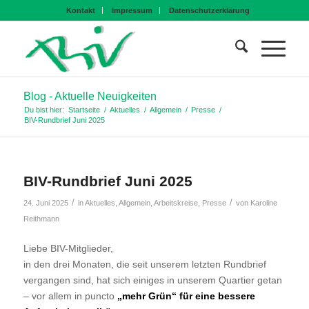
Kontakt
Impressum
Datenschutzerklärung
Blog - Aktuelle Neuigkeiten
Du bist hier:
Startseite
/
Aktuelles
/
Allgemein
/
Presse
/
BIV-Rundbrief Juni 2025
BIV-Rundbrief Juni 2025
/
/
24. Juni 2025
in
Aktuelles
,
Allgemein
,
Arbeitskreise
,
Presse
von
Karoline
Reithmann
Liebe BIV-Mitglieder,
in den drei Monaten, die seit unserem letzten Rundbrief
vergangen sind, hat sich einiges in unserem Quartier getan
– vor allem in puncto
„mehr Grün“ für eine bessere