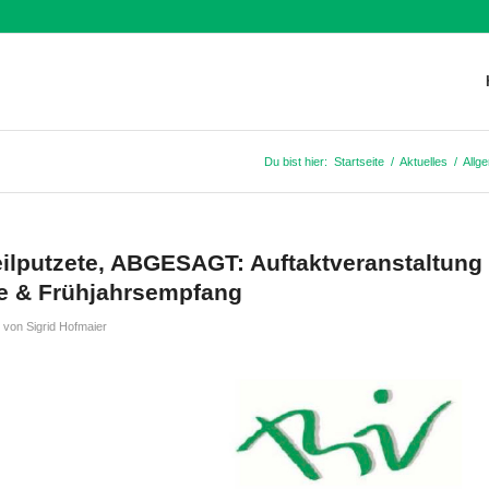
Du bist hier:
Startseite
/
Aktuelles
/
Allg
teilputzete, ABGESAGT: Auftaktveranstaltung
e & Frühjahrsempfang
von
Sigrid Hofmaier