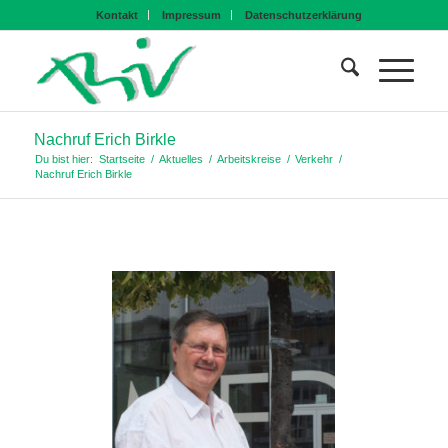
Kontakt
Impressum
Datenschutzerklärung
Nachruf Erich Birkle
Du bist hier:
Startseite
/
Aktuelles
/
Arbeitskreise
/
Verkehr
/
Nachruf Erich Birkle