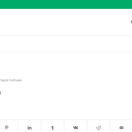
n
Sigrid Hofmaier
3