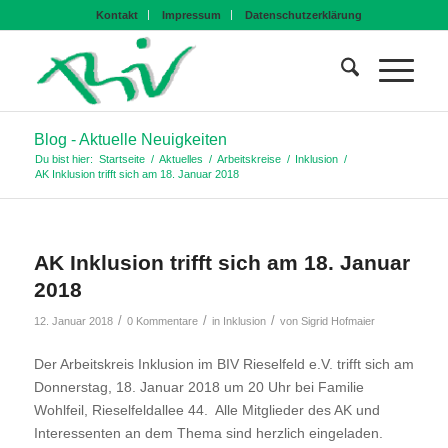
Kontakt
Impressum
Datenschutzerklärung
Blog - Aktuelle Neuigkeiten
Du bist hier:
Startseite
/
Aktuelles
/
Arbeitskreise
/
Inklusion
/
AK Inklusion trifft sich am 18. Januar 2018
AK Inklusion trifft sich am 18. Januar
2018
/
/
/
12. Januar 2018
0 Kommentare
in
Inklusion
von
Sigrid Hofmaier
Der Arbeitskreis Inklusion im BIV Rieselfeld e.V. trifft sich am
Donnerstag, 18. Januar 2018 um 20 Uhr bei Familie
Wohlfeil, Rieselfeldallee 44. Alle Mitglieder des AK und
Interessenten an dem Thema sind herzlich eingeladen.